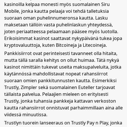
kasinoilla kelpaa monesti myös suomalainen Siru
Mobile, jonka kautta pelaaja voi tehdä talletuksia
suoraan oman puhelinnumeronsa kautta. Lasku
maksetaan tällöin vasta puhelinlaskun yhteydessä,
joten periaatteessa pelaamaan pääsee myös luotolla.
Erikoisimmat kasinot saattavat nykypäivänä tukea jopa
kryptovaluuttoja, kuten Bitcoineja ja Litecoineja.
Pankkisiirrot ovat perinteisesti tavanneet olla hitaita,
mutta tällä saralla kehitys on ollut huimaa. Tätä nykyä
kasinot nimittäin tukevat useita maksupalveluita, jotka
käytännössä mahdollistavat nopeat rahansiirrot
suoraan omien pankkitunnusten kautta. Esimerkiksi
Trustly, Zimpler sekä suomalainen Euteller tarjoavat
tällaista palvelua. Pelaajien mieleen on erityisesti
Trustly, jonka tuhansia pankkeja kattavan verkoston
kautta rahansiirrot onnistuvat parhaimmillaan aina alle
viidessä minuutissa.
Trustlyn tuorein lanseeraus on Trustly Pay n Play, jonka