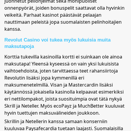
juonnetut peliohjelmat sekä monipuoliset
onnenpyörät, joiden bonuspelit saattavat olla hyvinkin
veikeitä. Parhaat kasinot päästävät pelaajan
nauttimaan peleistä jopa suomalaisten pelinhoitajien
kanssa.
Revolut Casino voi tukea myös lukuisia muita
maksutapoja
Korttia tukevilla kasinoilla kortti ei suinkaan ole ainoa
maksutapa! Yleensä kyseessä on vain yksi lukuisista
vaihtoehdoista, joten tarvittaessa teet rahansiirtoja
Revolutin lisäksi jopa kymmenillä eri
maksumenetelmillä. Visan ja Mastercardin lisäksi
käytännössä jokaisella kasinolla kelpaavat esimerkiksi
eri nettilompakot, joista suosituimpia ovat tätä nykyä
Skrill ja Neteller. Myös ecoPayz ja MuchBetter kuuluvat
hyvin tuettujen maksuvälineiden joukkoon.
Skrillin ja Netellerin kanssa samaan konserniin
kuuluvaa Paysafecardia tuetaan laajasti. Suomalaisilla