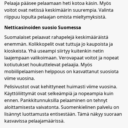
Pelaaja pääsee pelaamaan heti kotoa käsin. Myös
voitot ovat netissä keskimäärin suurempia. Valinta
riippuu lopulta pelaajan omista mieltymyksistä.
Netticasinoiden suosio Suomessa
Suomalaiset pelaavat rahapelejä keskimääräistä
enemmän. Kolikkopelit ovat tuttuja jo kaupoista ja
kioskeista. Yhä useampi siirtyy kuitenkin netin
laajempaan valikoimaan. Verovapaat voitot ja nopeat
kotiutukset houkuttelevat pelaajia. Myös
mobiilipelaamisen helppous on kasvattanut suosiota
viime vuosina.
Pelisivustot ovat kehittyneet huimasti viime vuosina.
Käyttöliittymät ovat selkeämpiä ja nopeampia kuin
ennen. Pankkitunnuksilla pelaaminen on tehnyt
aloittamisesta vaivatonta. Suomenkielinen palvelu on
lisännyt luottamusta entisestään. Tämä näkyy suoraan
kasvavissa pelaajamäärissä.