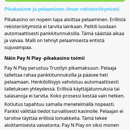
Pikakasinot ja pelaaminen ilman rekisteröitymistä
Pikakasino on nopein tapa aloittaa pelaaminen. Erillistä
rekisteröitymistä ei tarvita lainkaan. Pelitili luodaan
automaattisesti pankkitunnuksilla. Tämä säästää aikaa
ja vaivaa. Malli on tehnyt pelaamisesta entistä
sujuvampaa.
Näin Pay N Play -pikakasino toimii
Pay N Play perustuu Trustlyn pikamaksuun. Pelaaja
tallettaa rahaa pankkitunnuksilla ja pääsee heti
pelaamaan. Henkilöllisyys vahvistuu automaattisesti
talletuksen yhteydessä. Erillisiä käyttäjätunnuksia tai
salasanoja ei tarvita. Koko prosessi kestää vain hetken.
Kotiutus tapahtuu samalla menetelmällä nopeasti.
Pankki välittää tiedot turvallisesti kasinolle. Pelaajan ei
tarvitse täyttää erillisiä lomakkeita. Tämä tekee
aloittamisesta vaivatonta. Pay N Play on siksi monen