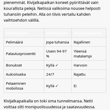
pienemmät. Kivijalkapaikan koneet pyörittävät vain
kourallista pelejä. Netissä valikoima nousee helposti
tuhansiin peleihin. Alla on tiivis vertailu kahden
vaihtoehdon välillä.
Ominaisuus
Netticasino
Kivijalkakasino
Pelimäärä
Jopa tuhansia
Rajallinen
Usein 94-97
Yleensä
Palautusprosentti
%
matalampi
Bonukset
Kyllä ✓
Harvoin
Aukioloaika
24/7
Rajattu
Pelaaminen
Kyllä ✓
Ei
mobiilissa
Kivijalkapaikalla on toki oma tunnelmansa. Netti
voittaa silti monipuolisuudessa ja saatavuudessa.