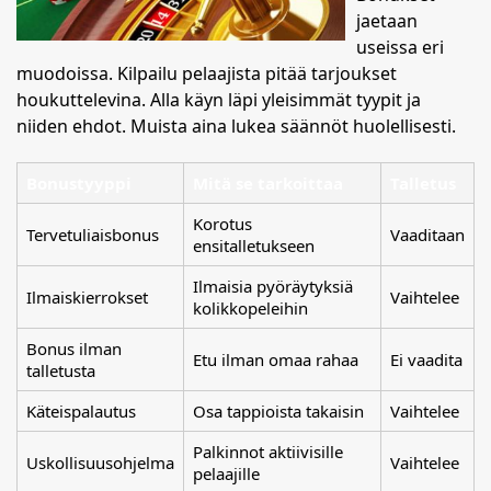
jaetaan
useissa eri
muodoissa. Kilpailu pelaajista pitää tarjoukset
houkuttelevina. Alla käyn läpi yleisimmät tyypit ja
niiden ehdot. Muista aina lukea säännöt huolellisesti.
Bonustyyppi
Mitä se tarkoittaa
Talletus
Korotus
Tervetuliaisbonus
Vaaditaan
ensitalletukseen
Ilmaisia pyöräytyksiä
Ilmaiskierrokset
Vaihtelee
kolikkopeleihin
Bonus ilman
Etu ilman omaa rahaa
Ei vaadita
talletusta
Käteispalautus
Osa tappioista takaisin
Vaihtelee
Palkinnot aktiivisille
Uskollisuusohjelma
Vaihtelee
pelaajille