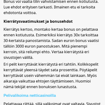
Bonus voi vaatia tilin vahvistamisen ennen kotiutusta.
Lue ehdot erityisen tarkasti. Ilmainen etu ei tarkoita
ehdotonta voittoa.
Kierrätysvaatimukset ja bonusehdot
Kierrätys kertoo, montako kertaa bonus on pelattava
ennen kotiutusta. Esimerkiksi kierrätys 30x tarkoittaa
30-kertaista panostamista. Sadan euron bonus vaatisi
tällöin 3000 euron panostuksen. Mitä pienempi
kerroin, sitä reilumpi ehto. Vertaa kierrätystä eri
sivustojen välillä.
Eri pelit kerryttävät kierrätystä eri tahtiin. Kolikkopelit
kerryttävät yleensä täydet sata prosenttia. Pöytäpelit
kerryttävät usein vähemmän tai eivät lainkaan. Myös
aikaraja vaikuttaa ehtojen täyttämiseen. Huomioi
nämä tekijät ennen bonuksen lunastusta.
Pelivalikoima netticasinoilla
Pelattavaa riittää, sillä valikoimat ovat valtavia. Sivustot