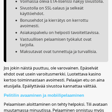
Voimassa oleva ETA-lisenssi näkyy sivustolla.
Sivustolla on SSL-salaus ja selkeät
käyttöehdot.
Bonusehdot ja kierrätys on kerrottu
avoimesti.
Asiakaspalvelu on helposti tavoitettavissa.
Vastuullisen pelaamisen työkalut ovat
tarjolla.
Maksutavat ovat tunnettuja ja turvallisia.
Jos jokin näistä puuttuu, ole varovainen. Epäselvät
ehdot ovat usein varoitusmerkki. Luotettava kasino
kertoo toiminnastaan avoimesti. Pelaajan etu on aina
etusijalla. Epäilyttävää sivustoa kannattaa välttää.
Pelitilin avaaminen ja mobiilipelaaminen
Pelaamisen aloittaminen on tehty helpoksi. Tili avataan
muutamassa minuutissa. Pelaaminen onnistuu myös