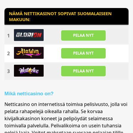
NÄMÄ NETTIKASINOT SOPIVAT SUOMALAISEEN
MAKUUN:
1
PELAA NYT
2
PELAA NYT
3
PELAA NYT
Mikä netticasino on?
Netticasino on internetissä toimiva pelisivusto, jolla voi
pelata rahapelejä oikealla rahalla. Se korvaa
kivijalkakasinon koneet ja pelipöydät selaimessa
toimivalla palvelulla. Pelivalikoima on usein tuhansia
pelejä laaja. Voitot maksetaan suoraan pelaajan tilille.