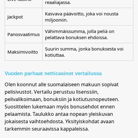
reaaliajassa.
Kasvava päävoitto, joka voi nousta
Jackpot
miljooniin.
Vähimmäissumma, jolla peliä on
Panosvaatimus
pelattava bonuksen ehdoissa.
Suurin summa, jonka bonuksesta voi
Maksimivoitto
kotiuttaa.
Vuoden parhaat netticasinot vertailussa
Olen koonnut alle suomalaiseen makuun sopivat
pelisivustot. Vertailu perustuu lisenssiin,
pelivalikoimaan, bonuksiin ja kotiutusnopeuteen.
Suosittelen lukemaan myös bonusehdot ennen
pelaamista. Taulukko antaa nopean yleiskuvan
jokaisesta vaihtoehdosta. Yksityiskohdat avaan
tarkemmin seuraavissa kappaleissa.