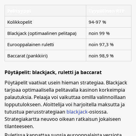
Pelityyppi
Tyypillinen RTP
Kolikkopelit
94-97 %
Blackjack (optimaalinen pelitapa)
noin 99 %
Eurooppalainen ruletti
noin 97,3 %
Baccarat (pankkiiri)
noin 98,9 %
Pöytäpelit: blackjack, ruletti ja baccarat
Pöytäpelit vaativat usein hieman strategiaa. Blackjack
tarjoaa optimaalisella pelitavalla kasinon korkeimpia
palautuksia. Pelaaja voi vaikuttaa omilla valinnoillaan
lopputulokseen. Aloittelija voi harjoitella maksutta ja
tutustua perusstrategiaan
blackjack
-osiossa.
Strategiakartta neuvoo oikean ratkaisun jokaiseen
tilanteeseen.
Ruletissa kannattaa suosia eurooppalaista versiota.