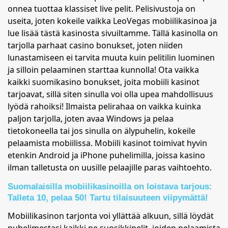
onnea tuottaa klassiset live pelit. Pelisivustoja on
useita, joten kokeile vaikka LeoVegas mobiilikasinoa ja
lue lisää tästä kasinosta sivuiltamme. Tällä kasinolla on
tarjolla parhaat casino bonukset, joten niiden
lunastamiseen ei tarvita muuta kuin pelitilin luominen
ja silloin pelaaminen starttaa kunnolla! Ota vaikka
kaikki suomikasino bonukset, joita mobiili kasinot
tarjoavat, sillä siten sinulla voi olla upea mahdollisuus
lyödä rahoiksi! Ilmaista pelirahaa on vaikka kuinka
paljon tarjolla, joten avaa Windows ja pelaa
tietokoneella tai jos sinulla on älypuhelin, kokeile
pelaamista mobiilissa. Mobiili kasinot toimivat hyvin
etenkin Android ja iPhone puhelimilla, joissa kasino
ilman talletusta on uusille pelaajille paras vaihtoehto.
Suomalaisilla mobiilikasinoilla on loistava tarjous:
Talleta 10, pelaa 50! Tartu tilaisuuteen viipymättä!
Mobiilikasinon tarjonta voi yllättää alkuun, sillä löydät