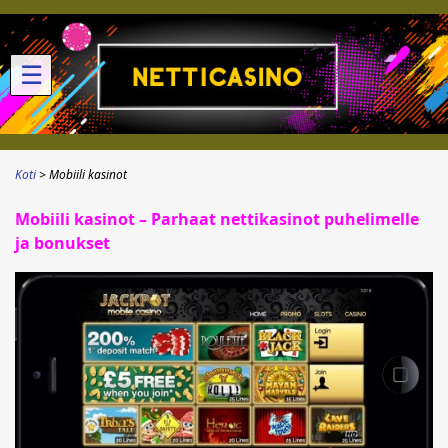
☰
Koti
Mobiili kasinot
Mobiili kasinot – Parhaat nettikasinot puhelimelle
ja bonukset